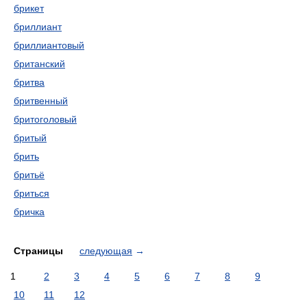
брикет
бриллиант
бриллиантовый
британский
бритва
бритвенный
бритоголовый
бритый
брить
бритьё
бриться
бричка
Страницы
следующая
→
1
2
3
4
5
6
7
8
9
10
11
12