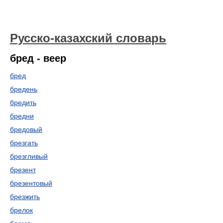
Русско-казахский словарь
бред - веер
бред
бредень
бредить
бредни
бредовый
брезгать
брезгливый
брезент
брезентовый
брезжить
брелок