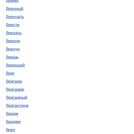
бремя
бренный
бренчать
брести
брехать
брехня
брехун
брешь
бреющий
бриг
бригада
бригадир
бригадный
бригантина
бридж
бриджи
бриз